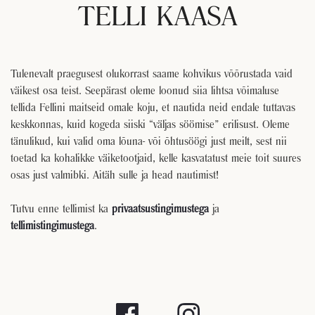
MENÜÜ
TELLI KAASA
SÜNDMUSED
TULE TÖÖLE
BRONEERI LAUD
Tulenevalt praegusest olukorrast saame kohvikus võõrustada vaid
väikest osa teist. Seepärast oleme loonud siia lihtsa võimaluse
KONTAKT
tellida Fellini maitseid omale koju, et nautida neid endale tuttavas
|
keskkonnas, kuid kogeda siiski “väljas söömise” erilisust. Oleme
IN ENGLISH
tänulikud, kui valid oma lõuna- või õhtusöögi just meilt, sest nii
toetad ka kohalikke väiketootjaid, kelle kasvatatust meie toit suures
osas just valmibki. Aitäh sulle ja head nautimist!
Tutvu enne tellimist ka
privaatsustingimustega
ja
tellimistingimustega
.